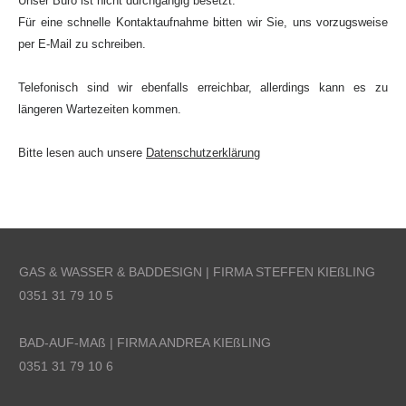
Unser Büro ist nicht durchgängig besetzt.
Für eine schnelle Kontaktaufnahme bitten wir Sie, uns vorzugsweise
per E-Mail zu schreiben.
Telefonisch sind wir ebenfalls erreichbar, allerdings kann es zu
längeren Wartezeiten kommen.
Bitte lesen auch unsere
Datenschutzerklärung
GAS & WASSER & BADDESIGN
| FIRMA STEFFEN KIE
ß
LING
0351 31 79 10 5
BAD-AUF-MA
ß
| FIRMA ANDREA KIE
ß
LING
0351 31 79 10 6