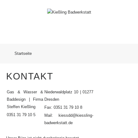
Startseite
KONTAKT
Gas & Wasser &
Niederwaldplatz 10 | 01277
Baddesign
| Firma
Dresden
Steffen Kießling
Fax: 0351 31 79 10 8
0351 31 79 10 5
Mail:
kiessdd@kiessling-
badwerkstatt.de