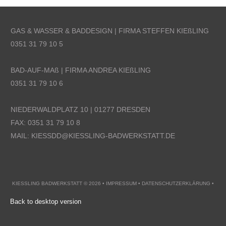
GAS & WASSER & BADDESIGN
| FIRMA STEFFEN KIE
ß
LING
0351 31 79 10 5
BAD-AUF-MA
ß
| FIRMA ANDREA KIE
ß
LING
0351 31 79 10 6
NIEDERWALDPLATZ 10 | 01277 DRESDEN
FAX: 0351 31 79 10 8
MAIL: KIESSDD@KIESSLING-BADWERKSTATT.DE
KIESSLING BADWERKSTATT
©
2026
•
IMPRESSUM
•
DATENSCHUTZERKLÄRUNG
•
Back to desktop version